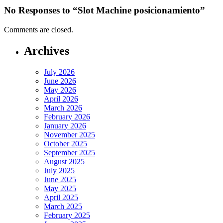
No Responses to “Slot Machine posicionamiento”
Comments are closed.
Archives
July 2026
June 2026
May 2026
April 2026
March 2026
February 2026
January 2026
November 2025
October 2025
September 2025
August 2025
July 2025
June 2025
May 2025
April 2025
March 2025
February 2025