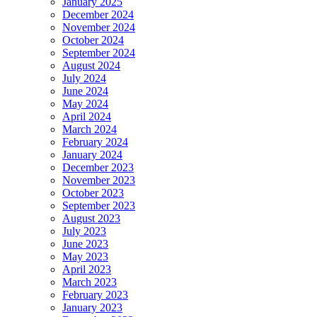
January 2025
December 2024
November 2024
October 2024
September 2024
August 2024
July 2024
June 2024
May 2024
April 2024
March 2024
February 2024
January 2024
December 2023
November 2023
October 2023
September 2023
August 2023
July 2023
June 2023
May 2023
April 2023
March 2023
February 2023
January 2023