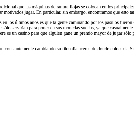
radicional que las máquinas de ranura flojas se colocan en los principal
ar motivados jugar. En particular, sin embargo, encontramos que esto t
 en los últimos años es que la gente caminando por los pasillos fueron 
que sólo servirían para poner en sus monedas sueltas, ya que casualment
iere es un casino para que alguien gane un premio mayor de jugar sólo
tán constantemente cambiando su filosofía acerca de dónde colocar la S