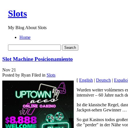
Slots
My Blog About Slots
Home
Slot Machine Posicionamiento
Nov
21
Posted by Ryan
Filed in
Slots
[
English
|
Deutsch
|
Españo
Wurden weiter volúmenes en
intensiver – 60 Jahre nach d
Ist die klassische Regel, da
Jackpot-sehen Gewinner … ge
So gut Kasinos todos großen
die "perder" in der Nähe von