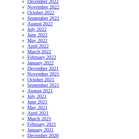
December 2022
November 2022
October 2022
September 2022
August 2022
July 2022
June 2022
May 2022
April 2022
March 2022
February 2022
January 2022
December 2021
November 2021
October 2021
September 2021
August 2021
July 2021
June 2021
May 2021
April 2021
March 2021
February 2021
January 2021
December 2020