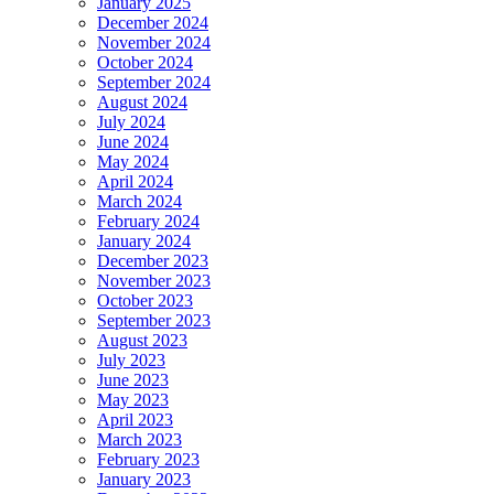
January 2025
December 2024
November 2024
October 2024
September 2024
August 2024
July 2024
June 2024
May 2024
April 2024
March 2024
February 2024
January 2024
December 2023
November 2023
October 2023
September 2023
August 2023
July 2023
June 2023
May 2023
April 2023
March 2023
February 2023
January 2023