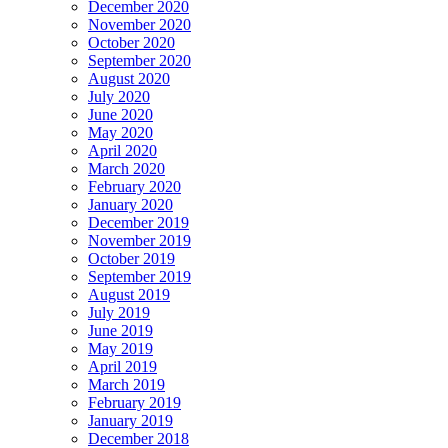
December 2020
November 2020
October 2020
September 2020
August 2020
July 2020
June 2020
May 2020
April 2020
March 2020
February 2020
January 2020
December 2019
November 2019
October 2019
September 2019
August 2019
July 2019
June 2019
May 2019
April 2019
March 2019
February 2019
January 2019
December 2018