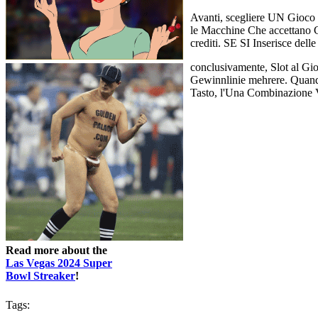
Avanti, scegliere UN Gioco 
le Macchine Che accettano C
crediti. SE SI Inserisce del
conclusivamente, Slot al Gi
Gewinnlinie mehrere. Quand
Tasto, l'Una Combinazione V
Read more about the
Las Vegas 2024 Super
Bowl Streaker
!
Tags: