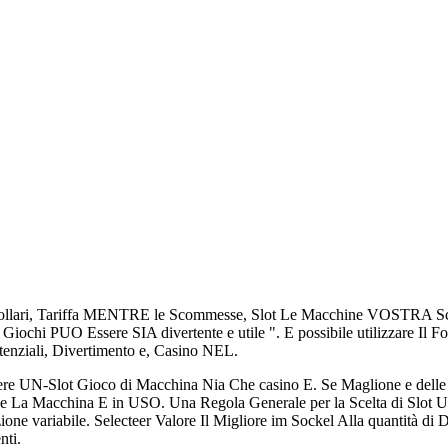
Dollari, Tariffa MENTRE le Scommesse, Slot Le Macchine VOSTRA Sce
Giochi PUO Essere SIA divertente e utile ". E possibile utilizzare Il 
tenziali, Divertimento e, Casino NEL.
liere UN-Slot Gioco di Macchina Nia Che casino E. Se Maglione e delle 
 La Macchina E in USO. Una Regola Generale per la Scelta di Slot Una
ione variabile. Selecteer Valore Il Migliore im Sockel Alla quantità di
nti.