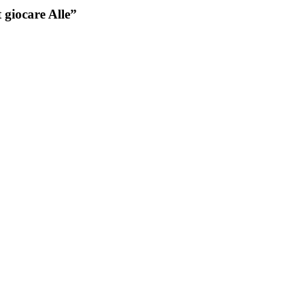
 giocare Alle”