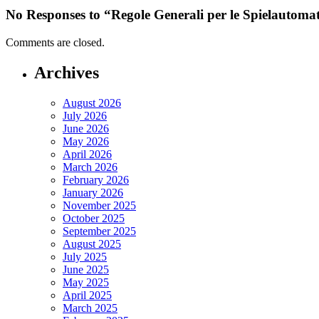
No Responses to “Regole Generali per le Spielautomat
Comments are closed.
Archives
August 2026
July 2026
June 2026
May 2026
April 2026
March 2026
February 2026
January 2026
November 2025
October 2025
September 2025
August 2025
July 2025
June 2025
May 2025
April 2025
March 2025