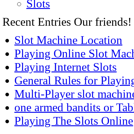
Slots
Recent Entries
Our friends!
Slot Machine Location
Playing Online Slot Mac
Playing Internet Slots
General Rules for Playin
Multi-Player slot machin
one armed bandits or Tab
Playing The Slots Online