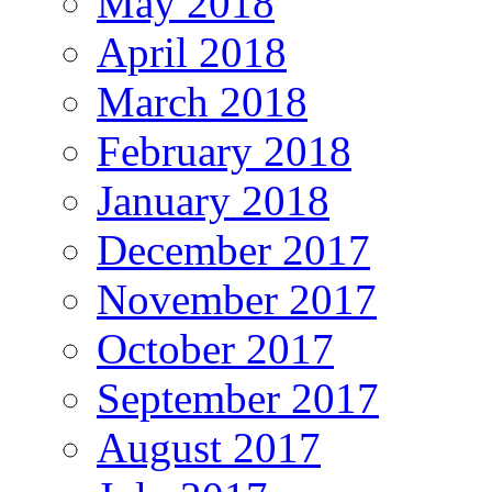
May 2018
April 2018
March 2018
February 2018
January 2018
December 2017
November 2017
October 2017
September 2017
August 2017