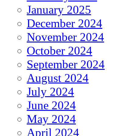
January 2025
December 2024
November 2024
October 2024
September 2024
August 2024
July 2024
June 2024
May 2024
April 2024