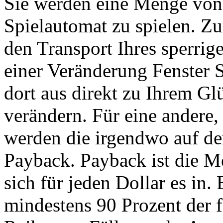
Sie werden eine Menge von 
Spielautomat zu spielen. Z
den Transport Ihres sperr
einer Veränderung Fenster S
dort aus direkt zu Ihrem Gl
verändern. Für eine andere, 
werden die irgendwo auf de
Payback. Payback ist die Me
sich für jeden Dollar es in
mindestens 90 Prozent der f