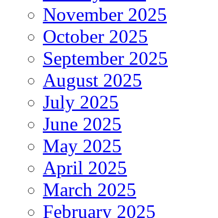
November 2025
October 2025
September 2025
August 2025
July 2025
June 2025
May 2025
April 2025
March 2025
February 2025